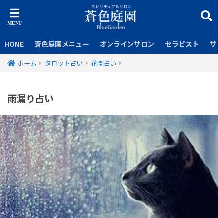
HOME
蒼色庭園メニュー
オンラインサロン
セラピスト
サ
ホーム
タロット占い
花園占い
雨漏り占い