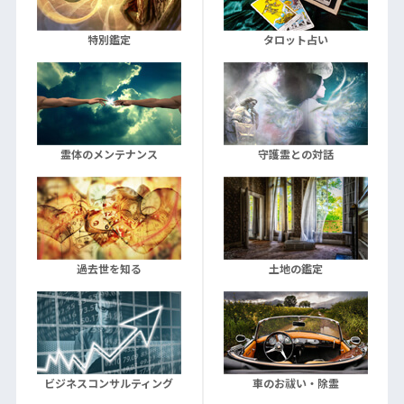
特別鑑定
タロット占い
霊体のメンテナンス
守護霊との対話
過去世を知る
土地の鑑定
ビジネスコンサルティング
車のお祓い・除霊