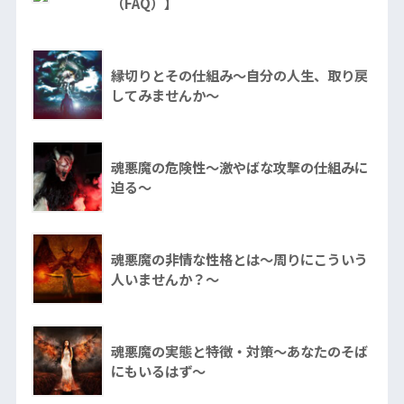
（FAQ）】
縁切りとその仕組み～自分の人生、取り戻
してみませんか～
魂悪魔の危険性～激やばな攻撃の仕組みに
迫る～
魂悪魔の非情な性格とは～周りにこういう
人いませんか？～
魂悪魔の実態と特徴・対策～あなたのそば
にもいるはず～