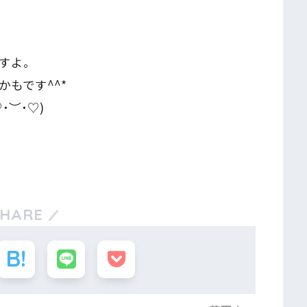
すよ。
もです^^*
︶˙♡)
SHARE