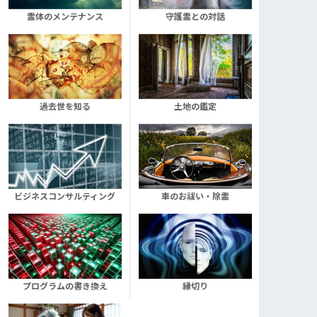
霊体のメンテナンス
守護霊との対話
過去世を知る
土地の鑑定
ビジネスコンサルティング
車のお祓い・除霊
プログラムの書き換え
縁切り