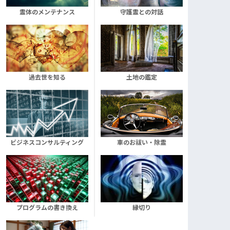
霊体のメンテナンス
守護霊との対話
過去世を知る
土地の鑑定
ビジネスコンサルティング
車のお祓い・除霊
プログラムの書き換え
縁切り