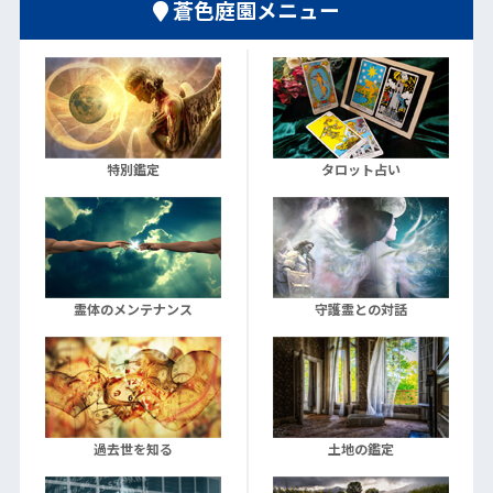
蒼色庭園メニュー
特別鑑定
タロット占い
霊体のメンテナンス
守護霊との対話
過去世を知る
土地の鑑定