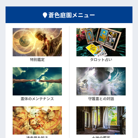
蒼色庭園メニュー
特別鑑定
タロット占い
霊体のメンテナンス
守護霊との対話
過去世を知る
土地の鑑定