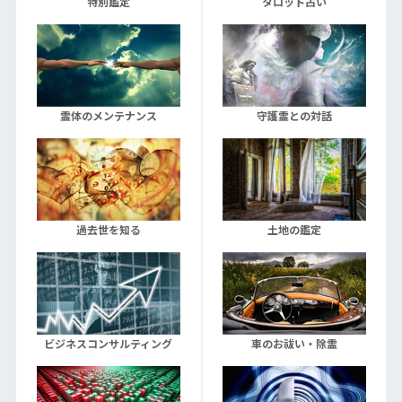
特別鑑定
タロット占い
霊体のメンテナンス
守護霊との対話
過去世を知る
土地の鑑定
ビジネスコンサルティング
車のお祓い・除霊