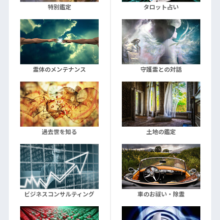
特別鑑定
タロット占い
霊体のメンテナンス
守護霊との対話
過去世を知る
土地の鑑定
ビジネスコンサルティング
車のお祓い・除霊