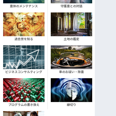
霊体のメンテナンス
守護霊との対話
過去世を知る
土地の鑑定
ビジネスコンサルティング
車のお祓い・除霊
プログラムの書き換え
縁切り