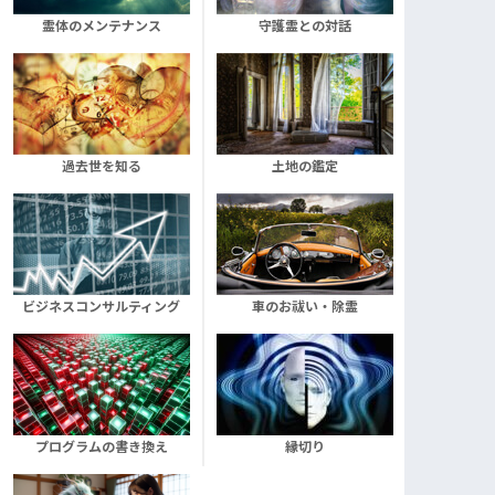
霊体のメンテナンス
守護霊との対話
過去世を知る
土地の鑑定
ビジネスコンサルティング
車のお祓い・除霊
プログラムの書き換え
縁切り