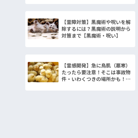
【霊障対策】黒魔術や呪いを解
除するには？黒魔術の説明から
対策まで【黒魔術・呪い】
【霊感開発】急に鳥肌（悪寒）
たったら要注意！そこは事故物
件・いわくつきの場所かも！
【憑依される前に】