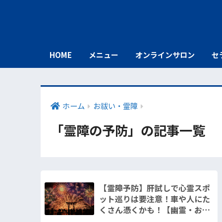
HOME
メニュー
オンラインサロン
セ
ホーム
お祓い・霊障
「霊障の予防」の記事一覧
【霊障予防】肝試しで心霊スポ
ット巡りは要注意！車や人にた
くさん憑くかも！【幽霊・お化
けがいっぱい】