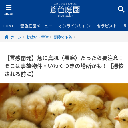
HOME
蒼色庭園メニュー
オンラインサロン
セラピスト
サ
ホーム
お祓い・霊障
霊障の予防
【霊感開発】急に鳥肌（悪寒）たったら要注意！
そこは事故物件・いわくつきの場所かも！【憑依
される前に】