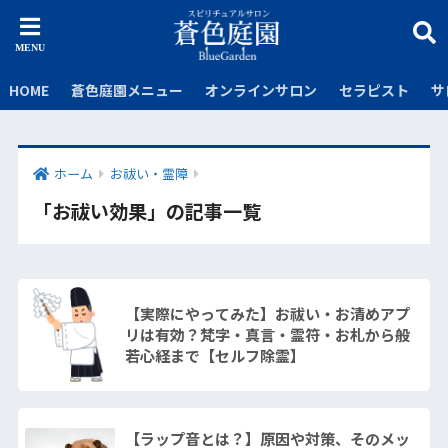
HOME
蒼色庭園メニュー
オンラインサロン
セラピスト
サ
ホーム
お祓い・霊障
「お祓い効果」の記事一覧
【実際にやってみた】お祓い・お清めアプ
リは有効？梵字・真言・霊符・お札から般
若心経まで【セルフ除霊】
【ラップ音とは？】原因や対策、そのメッ