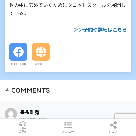
世の中に広めていくためにタロットスクールを展開し
ている。
＞＞予約や詳細はこちら
Facebook
Website
4
COMMENTS
豊永剛秀
2018年6月10日
神社でお祈りしていたら、時々拝殿の屋根が鳴りま
ご予約
メニュー
シェア