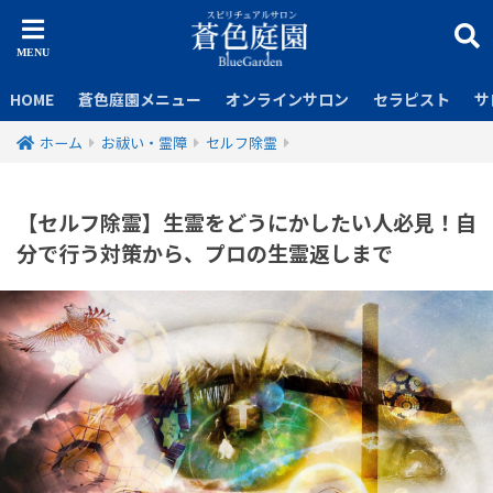
HOME
蒼色庭園メニュー
オンラインサロン
セラピスト
サ
ホーム
お祓い・霊障
セルフ除霊
【セルフ除霊】生霊をどうにかしたい人必見！自
分で行う対策から、プロの生霊返しまで