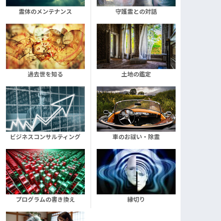
霊体のメンテナンス
守護霊との対話
過去世を知る
土地の鑑定
ビジネスコンサルティング
車のお祓い・除霊
プログラムの書き換え
縁切り