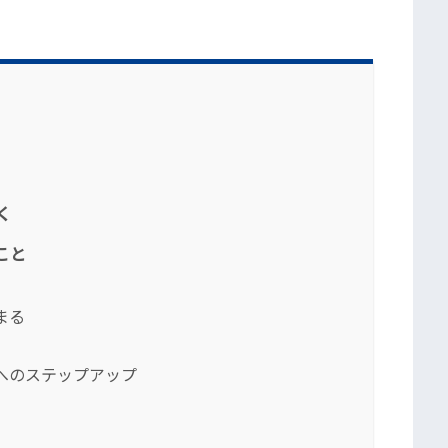
く
こと
まる
へのステップアップ